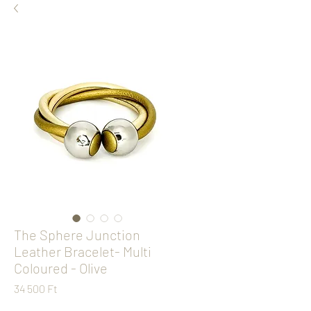
The Sphere Junction
Leather Bracelet- Multi
Coloured - Olive
Ár
34 500 Ft