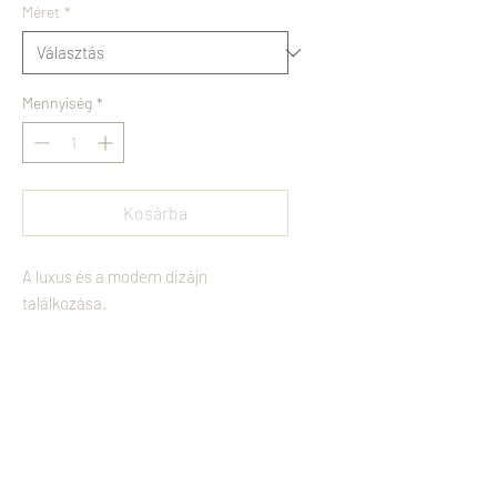
Méret
*
Mennyiség
*
Kosárba
A luxus és a modern dizájn
találkozása.
A
Sphere karkötők
finom, puha olasz
bőrből és tartós rozsdamentes
acélból készülnek, precíz
kézimunkával. A letisztult forma és a
Vissza
karakteres anyaghasználat
egyensúlya időtálló, mégis kortárs
Felhasználási Feltételek
megjelenést ad.