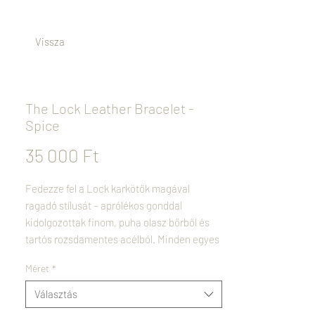
Vissza
The Lock Leather Bracelet -
Spice
Ár
35 000 Ft
Fedezze fel a Lock karkötők magával
ragadó stílusát – aprólékos gonddal
kidolgozottak finom, puha olasz bőrből és
tartós rozsdamentes acélból. Minden egyes
karkötő egyedi anyagkombinációval
Méret
*
rendelkezik, így sokoldalú kiegészítővé válik,
amely könnyedén feldobja a mindennapi
Választás
öltözéket.