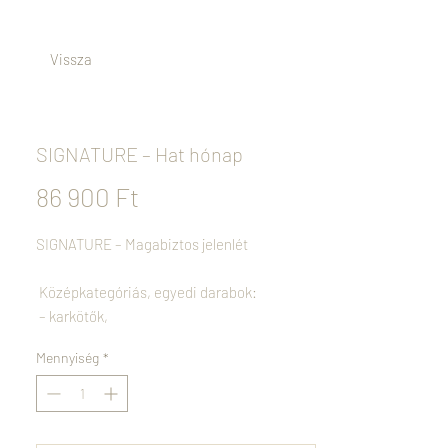
Vissza
SIGNATURE – Hat hónap
Ár
86 900 Ft
SIGNATURE – Magabiztos jelenlét
Középkategóriás, egyedi darabok:
– karkötők,
– nagyméretű fülbevalók,
Mennyiség
*
– vagy alkalmanként vegyes szettek.
Minden hónapban egy új, hangsúlyosabb
darabbal találkozhat, amire mindenki figyel.