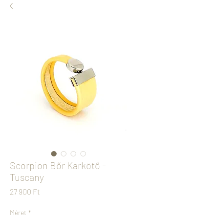
Scorpion Bőr Karkötő -
Tuscany
Ár
27 900 Ft
Méret
*