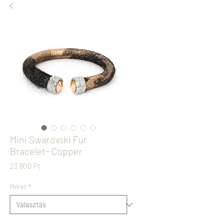
Mini Swarovski Fur
Bracelet- Copper
Ár
23 900 Ft
Méret
*