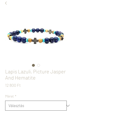
Lapis Lazuli, Picture Jasper
And Hematite
Ár
12 800 Ft
Méret
*