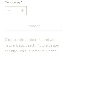
Mennyiség
*
Kosárba
Small elastic stretch bracelet with 
natural Lapis Lazuli, Picture Jasper 
and black colour Hematite. Perfect 
for layering and fits easy to the wrist.
Vissza
Felhasználási Feltételek
KÖVESS MINKET